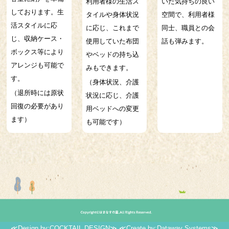
利用者様の生活ス
いた気持ちの良い
しております。生
タイルや身体状況
空間で、利用者様
活スタイルに応
に応じ、これまで
同士、職員との会
じ、収納ケース・
使用していた布団
話も弾みます。
ボックス等により
やベッドの持ち込
アレンジも可能で
みもできます。
す。
（身体状況、介護
（退所時には原状
状況に応じ、介護
回復の必要があり
用ベッドへの変更
ます）
も可能です）
≪Design by:COCKTAIL DESIGN≫
≪Create by:Dataway Systems≫