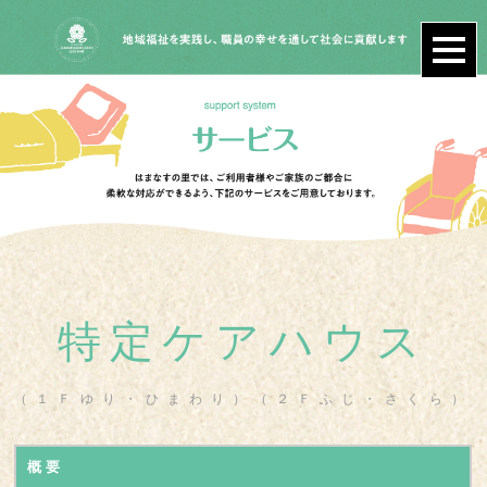
特定ケアハウス
（１Ｆゆり・ひまわり）（２Ｆふじ・さくら）
概 要