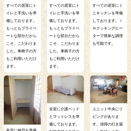
すべての居室にト
すべての居室にト
すべての居室にミ
イレと手洗いを準
イレと手洗いを準
ニキッチンを準備
備しております。
備しております。
しております。Ｉ
もっともプライベ
もっともプライベ
Ｈクッキングヒー
ートな部分だから
ートな部分だから
ターで簡単な調理
こそ、こだわりま
こそ、こだわりま
も可能です。
した。車椅子の方
した。車椅子の方
もご利用いただけ
もご利用いただけ
ます。
ます。
全室に介護ベッド
ユニット中央にリ
とマットレスを準
ビングがありま
備しております。
す。清掃の行き届
各室に納戸を準備